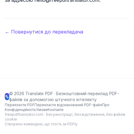
за адресою hello@freepdftranslator.com.
← Повернутися до перекладача
©
2026
Translate PDF ·
Безкоштовний переклад PDF-
файлів за допомогою штучного інтелекту
Перекласти PDF
Перекласти відсканований PDF-файл
Про
Конфіденційність
Умови
Контакти
freepdftranslator.com · Без реєстрації, без відстеження, без файлів
cookie
Створено командою, що стоїть за PDFly