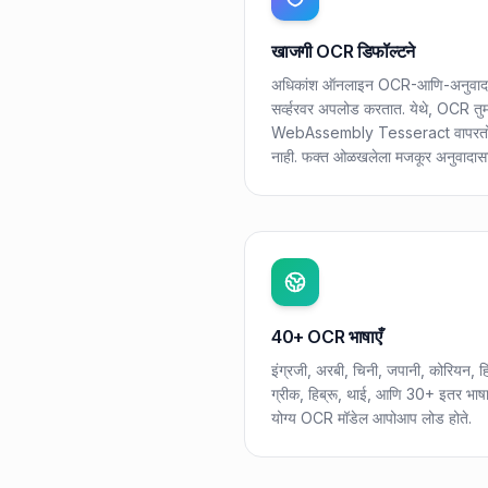
खाजगी OCR डिफॉल्टने
अधिकांश ऑनलाइन OCR-आणि-अनुवाद साध
सर्व्हरवर अपलोड करतात. येथे, OCR तुमच
WebAssembly Tesseract वापरतो. स्
नाही. फक्त ओळखलेला मजकूर अनुवादासा
40+ OCR भाषाएँ
इंग्रजी, अरबी, चिनी, जपानी, कोरियन, हि
ग्रीक, हिब्रू, थाई, आणि 30+ इतर भाषाए
योग्य OCR मॉडेल आपोआप लोड होते.