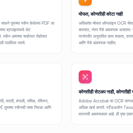
मोफत, कोणतीही कोटा नाही
ने तुमच्या स्कॅन केलेल्या PDF ला
अधिकांश मोफत ऑनलाइन OCR सेवा तुम्
्या ब्राउझरमध्ये थेट
करतात, नंतर पैसे आवश्यक असतात. येथ
कॅन आमच्या सर्व्हरवर पोहोचत
पानांपर्यंत अनुवादित करू शकता, दस्तऐ
ठी पाठविला जातो.
आणि पैसे आवश्यक नाहीत.
कोणतीही सेटअप नाही, कोणतीही स
ंदी, मराठी, बंगाली, तमिळ, रशियन,
Adobe Acrobat चा OCR चांगला का
ँ. तुमच्या स्कॅनची भाषा निवडा आणि
अधिक खर्च करतो. स्टँडअलोन Tess
वापराची आवश्यकता आहे. ही पृष्ठ एकाच