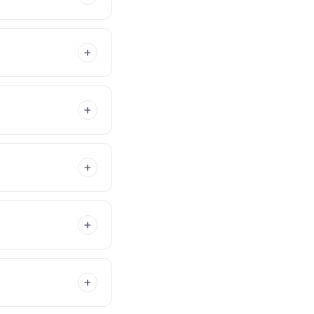
+
+
+
+
+