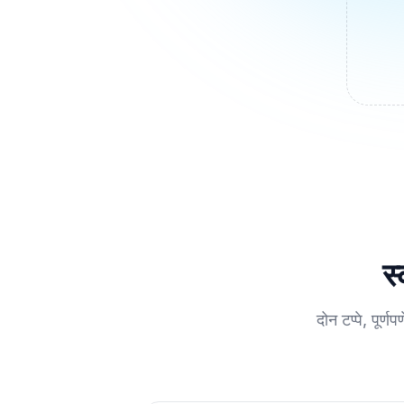
स
दोन टप्पे, पूर