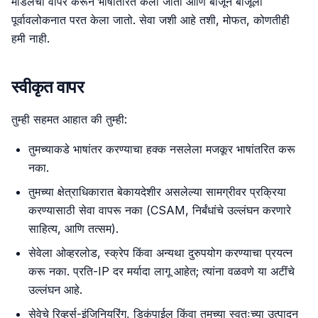
मॉडेलचा वापर करून भाषांतरित केला जातो आणि बाजूने बाजूला
पूर्वावलोकनात परत केला जातो. सेवा जशी आहे तशी, मोफत, कोणतीही
हमी नाही.
स्वीकृत वापर
तुम्ही सहमत आहात की तुम्ही:
तुमच्याकडे भाषांतर करण्याचा हक्क नसलेला मजकूर भाषांतरित करू
नका.
तुमच्या क्षेत्राधिकारात बेकायदेशीर असलेल्या सामग्रीवर प्रक्रिया
करण्यासाठी सेवा वापरू नका (CSAM, निर्बंधांचे उल्लंघन करणारे
साहित्य, आणि तत्सम).
सेवेला ओव्हरलोड, स्क्रेप किंवा अन्यथा दुरुपयोग करण्याचा प्रयत्न
करू नका. प्रति-IP दर मर्यादा लागू आहेत; त्यांना वळवणे या अटींचे
उल्लंघन आहे.
सेवेचे रिव्हर्स-इंजिनियरिंग, डिकंपाईल किंवा तुमच्या स्वतःच्या उत्पादन