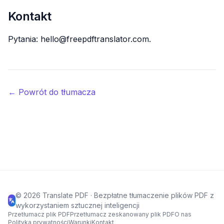
Kontakt
Pytania: hello@freepdftranslator.com.
← Powrót do tłumacza
©
2026
Translate PDF ·
Bezpłatne tłumaczenie plików PDF z
wykorzystaniem sztucznej inteligencji
Przetłumacz plik PDF
Przetłumacz zeskanowany plik PDF
O nas
Polityka prywatności
Warunki
Kontakt