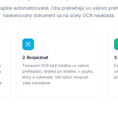
 úplne automatizované. Oba prebiehajú vo vašom prehl
naskenovaný dokument sa na účely OCR neukladá.
2. Rozpoznať
3.
u
Tesseract OCR beží lokálne vo vašom
Ex
y
prehliadači, stránka po stránke, v jazyku,
ci
ktorý si vyberiete. Váš súbor neopustí
pô
a
vaše zariadenie.