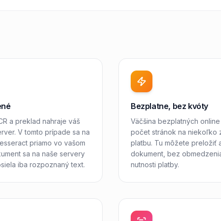
ené
Bezplatne, bez kvóty
CR a preklad nahraje váš
Väčšina bezplatných onlin
ver. V tomto prípade sa na
počet stránok na niekoľko
sseract priamo vo vašom
platbu. Tu môžete preložiť 
kument sa na naše servery
dokument, bez obmedzenia
siela iba rozpoznaný text.
nutnosti platby.