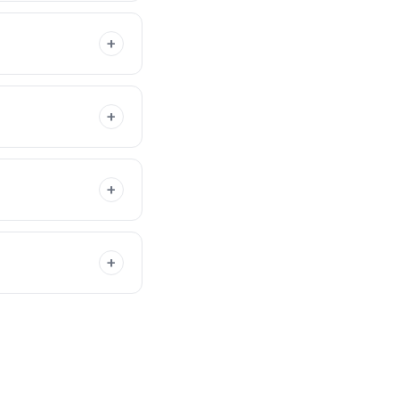
+
+
+
+