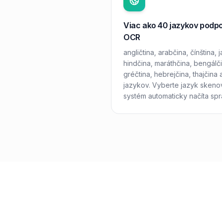
Viac ako 40 jazykov podp
OCR
angličtina, arabčina, čínština, 
hindčina, maráthčina, bengálčin
gréčtina, hebrejčina, thajčina
jazykov. Vyberte jazyk sken
systém automaticky načíta sp