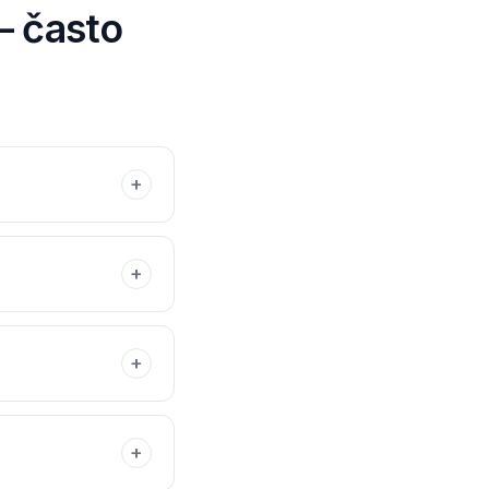
—
často
+
+
+
+