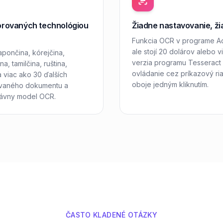
orovaných technológiou
Žiadne nastavovanie, ži
Funkcia OCR v programe A
ale stojí 20 dolárov alebo
japončina, kórejčina,
verzia programu Tesseract s
a, tamilčina, ruština,
ovládanie cez príkazový ri
 a viac ako 30 ďalších
oboje jedným kliknutím.
ovaného dokumentu a
rávny model OCR.
ČASTO KLADENÉ OTÁZKY