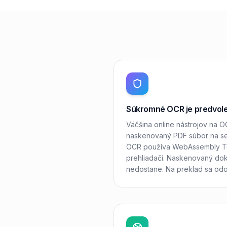
Súkromné OCR je predvol
Väčšina online nástrojov na O
naskenovaný PDF súbor na ser
OCR používa WebAssembly Te
prehliadači. Naskenovaný do
nedostane. Na preklad sa odo