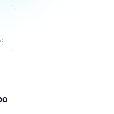
ajú
po