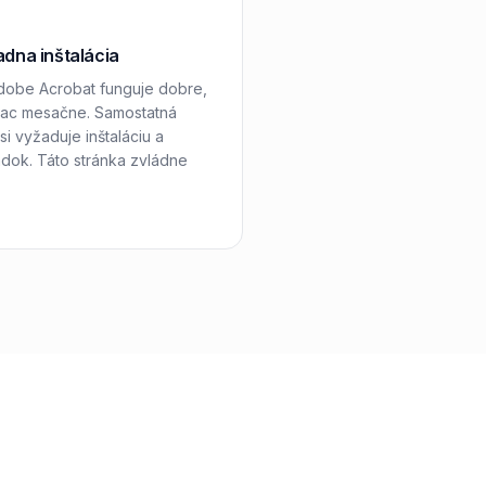
adna inštalácia
dobe Acrobat funguje dobre,
 viac mesačne. Samostatná
i vyžaduje inštaláciu a
adok. Táto stránka zvládne