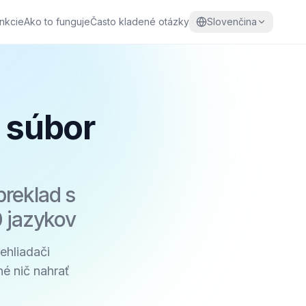
nkcie
Ako to funguje
Často kladené otázky
Slovenčina
 súbor
preklad s
0 jazykov
ehliadači
é nič nahrať