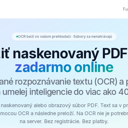
Fu
OCR beží vo vašom prehliadači · Súbory sa nenahrávajú
žiť naskenovaný PDF
zadarmo online
ané rozpoznávanie textu (OCR) a 
 umelej inteligencie do viac ako 4
 naskenovaný alebo obrazový súbor PDF. Text sa v pr
omocou OCR a následne preloží. Na OCR nie je potrebn
na server. Bez registrácie. Bez platby.