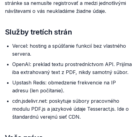
stránke sa nemusíte registrovať a medzi jednotlivými
návštevami o vás neukladáme žiadne údaje.
Služby tretích strán
Vercel: hosting a spúšťanie funkcií bez vlastného
servera.
OpenAI: preklad textu prostredníctvom API. Prijíma
iba extrahovaný text z PDF, nikdy samotný súbor.
Upstash Redis: obmedzenie frekvencie na IP
adresu (len počítanie).
cdn.jsdelivr.net: poskytuje súbory pracovného
modulu PDF.js a jazykové údaje Tesseract.js. Ide o
štandardnú verejnú sieť CDN.