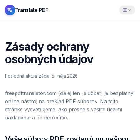
Translate PDF
Zásady ochrany
osobných údajov
Posledná aktualizácia
:
5. mája 2026
freepdftranslator.com (ďalej len „služba“) je bezplatný
online nástroj na preklad PDF súborov. Na tejto
stránke vysvetľujeme, ako presne s vašimi údajmi
nakladáme a čo nerobíme.
Vaše súbory PDF zostanú vo vašom