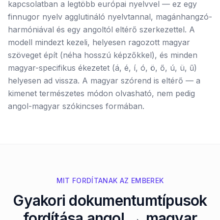
kapcsolatban a legtöbb európai nyelvvel — ez egy
finnugor nyelv agglutináló nyelvtannal, magánhangzó-
harmóniával és egy angoltól eltérő szerkezettel. A
modell mindezt kezeli, helyesen ragozott magyar
szöveget épít (néha hosszú képzőkkel), és minden
magyar-specifikus ékezetet (á, é, í, ó, ö, ő, ú, ü, ű)
helyesen ad vissza. A magyar szórend is eltérő — a
kimenet természetes módon olvasható, nem pedig
angol-magyar szókincses formában.
MIT FORDÍTANAK AZ EMBEREK
Gyakori dokumentumtípusok
fordítása angol → magyar