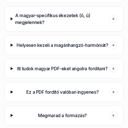
A magyar-specifikus ékezetek (ő, ű)
+
megjelennek?
+
Helyesen kezeli a magánhangzó-harmóniát?
+
Itt tudok magyar PDF-eket angolra fordítani?
+
Ez a PDF fordító valóban ingyenes?
+
Megmarad a formázás?