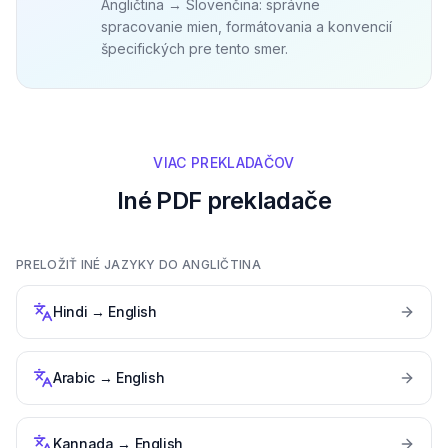
Angličtina → Slovenčina: správne
spracovanie mien, formátovania a konvencií
špecifických pre tento smer.
VIAC PREKLADAČOV
Iné PDF prekladače
PRELOŽIŤ INÉ JAZYKY DO ANGLIČTINA
Hindi
→
English
Arabic
→
English
Kannada
→
English