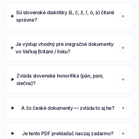
Sú slovenské diakritiky (š, č, ž, ľ, ô, ä) čítané
+
správne?
Je výstup vhodný pre imigračné dokumenty
+
vo Veľkej Británii / Írsku?
Zvláda slovenské honorifiká (pán, pani,
+
slečna)?
+
A čo české dokumenty — zvláda to aj tie?
+
Je tento PDF prekladač naozaj zadarmo?