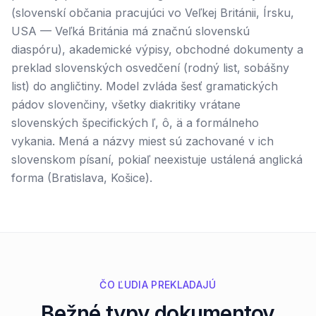
(slovenskí občania pracujúci vo Veľkej Británii, Írsku,
USA — Veľká Británia má značnú slovenskú
diaspóru), akademické výpisy, obchodné dokumenty a
preklad slovenských osvedčení (rodný list, sobášny
list) do angličtiny. Model zvláda šesť gramatických
pádov slovenčiny, všetky diakritiky vrátane
slovenských špecifických ľ, ô, ä a formálneho
vykania. Mená a názvy miest sú zachované v ich
slovenskom písaní, pokiaľ neexistuje ustálená anglická
forma (Bratislava, Košice).
ČO ĽUDIA PREKLADAJÚ
Bežné typy dokumentov