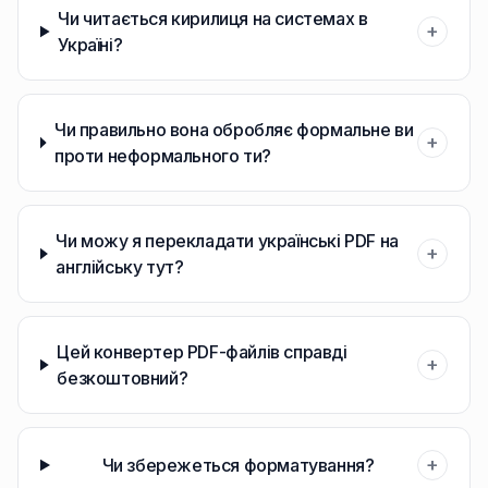
Чи читається кирилиця на системах в
+
Україні?
Чи правильно вона обробляє формальне ви
+
проти неформального ти?
Чи можу я перекладати українські PDF на
+
англійську тут?
Цей конвертер PDF-файлів справді
+
безкоштовний?
+
Чи збережеться форматування?